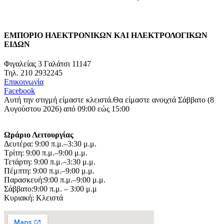
ΕΜΠΟΡΙΟ ΗΛΕΚΤΡΟΝΙΚΩΝ ΚΑΙ ΗΛΕΚΤΡΟΛΟΓΙΚΩΝ
ΕΙΔΩΝ
Φιγαλείας 3 Γαλάτσι 11147
Τηλ. 210 2932245
Επικοινωνία
Facebook
Αυτή την στιγμή είμαστε κλειστά.
Θα είμαστε ανοιχτά Σάββατο (8
Αυγούστου 2026) από 09:00 εώς 15:00
Ωράριο Λειτουργίας
Δευτέρα: 9:00 π.μ.–3:30 μ.μ.
Τρίτη: 9:00 π.μ.–9:00 μ.μ.
Τετάρτη: 9:00 π.μ.–3:30 μ.μ.
Πέμπτη: 9:00 π.μ.–9:00 μ.μ.
Παρασκευή:9:00 π.μ.–9:00 μ.μ.
Σάββατο:9:00 π.μ. – 3:00 μ.μ
Κυριακή: Κλειστά