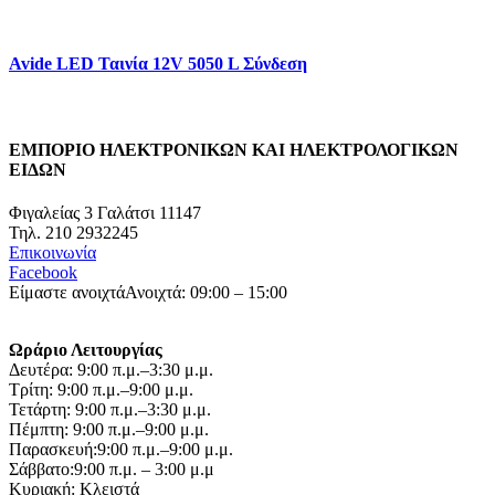
Avide LED Ταινία 12V 5050 L Σύνδεση
ΕΜΠΟΡΙΟ ΗΛΕΚΤΡΟΝΙΚΩΝ ΚΑΙ ΗΛΕΚΤΡΟΛΟΓΙΚΩΝ
ΕΙΔΩΝ
Φιγαλείας 3 Γαλάτσι 11147
Τηλ. 210 2932245
Επικοινωνία
Facebook
Είμαστε ανοιχτά
Ανοιχτά: 09:00 – 15:00
Ωράριο Λειτουργίας
Δευτέρα: 9:00 π.μ.–3:30 μ.μ.
Τρίτη: 9:00 π.μ.–9:00 μ.μ.
Τετάρτη: 9:00 π.μ.–3:30 μ.μ.
Πέμπτη: 9:00 π.μ.–9:00 μ.μ.
Παρασκευή:9:00 π.μ.–9:00 μ.μ.
Σάββατο:9:00 π.μ. – 3:00 μ.μ
Κυριακή: Κλειστά