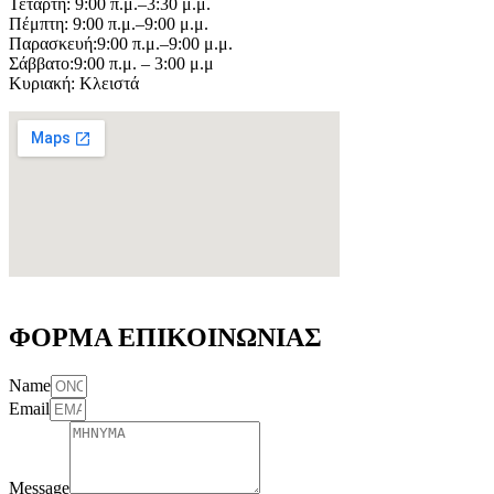
Τετάρτη: 9:00 π.μ.–3:30 μ.μ.
Πέμπτη: 9:00 π.μ.–9:00 μ.μ.
Παρασκευή:9:00 π.μ.–9:00 μ.μ.
Σάββατο:9:00 π.μ. – 3:00 μ.μ
Κυριακή: Κλειστά
ΦΟΡΜΑ ΕΠΙΚΟΙΝΩΝΙΑΣ
Name
Email
Message