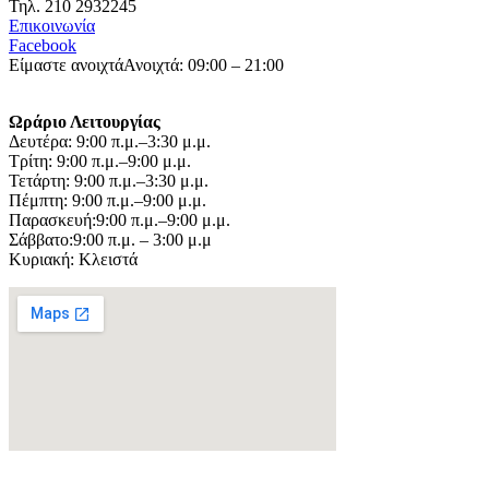
Τηλ. 210 2932245
Επικοινωνία
Facebook
Είμαστε ανοιχτά
Ανοιχτά: 09:00 – 21:00
Ωράριο Λειτουργίας
Δευτέρα: 9:00 π.μ.–3:30 μ.μ.
Τρίτη: 9:00 π.μ.–9:00 μ.μ.
Τετάρτη: 9:00 π.μ.–3:30 μ.μ.
Πέμπτη: 9:00 π.μ.–9:00 μ.μ.
Παρασκευή:9:00 π.μ.–9:00 μ.μ.
Σάββατο:9:00 π.μ. – 3:00 μ.μ
Κυριακή: Κλειστά