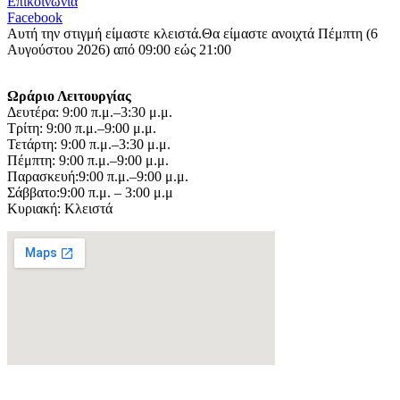
Επικοινωνία
Facebook
Αυτή την στιγμή είμαστε κλειστά.
Θα είμαστε ανοιχτά Πέμπτη (6
Αυγούστου 2026) από 09:00 εώς 21:00
Ωράριο Λειτουργίας
Δευτέρα: 9:00 π.μ.–3:30 μ.μ.
Τρίτη: 9:00 π.μ.–9:00 μ.μ.
Τετάρτη: 9:00 π.μ.–3:30 μ.μ.
Πέμπτη: 9:00 π.μ.–9:00 μ.μ.
Παρασκευή:9:00 π.μ.–9:00 μ.μ.
Σάββατο:9:00 π.μ. – 3:00 μ.μ
Κυριακή: Κλειστά