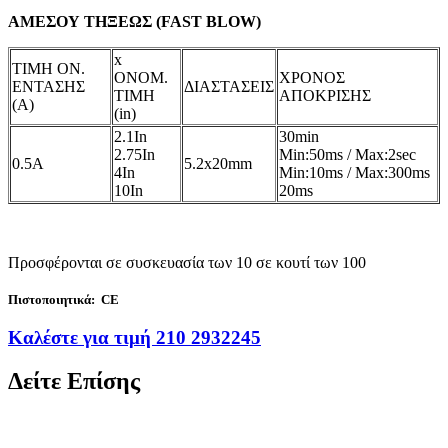
ΑΜΕΣΟΥ ΤΗΞΕΩΣ (FAST BLOW)
x
ΤΙΜΗ ΟΝ.
ONOM.
ΧΡΟΝΟΣ
ΕΝΤΑΣΗΣ
ΔΙΑΣΤΑΣΕΙΣ
TIMH
ΑΠΟΚΡΙΣΗΣ
(A)
(in)
2.1In
30min
2.75In
Min:50ms / Max:2sec
0.5A
5.2x20mm
4In
Min:10ms / Max:300ms
10In
20ms
Προσφέρονται σε συσκευασία των 10 σε κουτί των 100
Πιστοποιητικά:
CE
Καλέστε για τιμή 210 2932245
Δείτε Επίσης