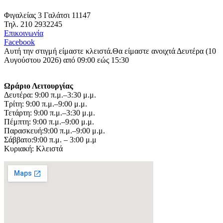
Φιγαλείας 3 Γαλάτσι 11147
Τηλ. 210 2932245
Επικοινωνία
Facebook
Αυτή την στιγμή είμαστε κλειστά.
Θα είμαστε ανοιχτά Δευτέρα (10
Αυγούστου 2026) από 09:00 εώς 15:30
Ωράριο Λειτουργίας
Δευτέρα: 9:00 π.μ.–3:30 μ.μ.
Τρίτη: 9:00 π.μ.–9:00 μ.μ.
Τετάρτη: 9:00 π.μ.–3:30 μ.μ.
Πέμπτη: 9:00 π.μ.–9:00 μ.μ.
Παρασκευή:9:00 π.μ.–9:00 μ.μ.
Σάββατο:9:00 π.μ. – 3:00 μ.μ
Κυριακή: Κλειστά